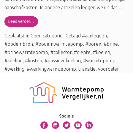
aanschafkosten. In andere artikelen leggen we uit dat …
Lees verder…
Geplaatst in
Geen categorie
Getagd
#aanleggen
,
#bodembron
,
#bodemwarmtepomp
,
#boren
,
#brine
,
#brinewarmtepomp
,
#collector
,
#diepte
,
#koelen
,
#koeling
,
#kosten
,
#passievekoeling
,
#warmtepomp
,
#werking
,
#werkingwarmtepomp
,
transitie
,
voordelen
Socials