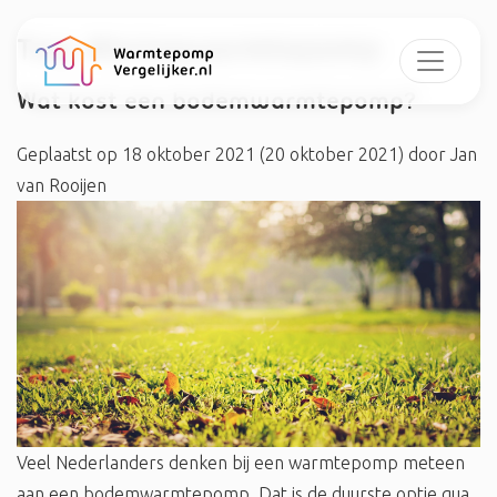
Tag:
#brinewarmtepomp
Wat kost een bodemwarmtepomp?
Geplaatst op
18 oktober 2021
(20 oktober 2021)
door
Jan
van Rooijen
Veel Nederlanders denken bij een warmtepomp meteen
aan een bodemwarmtepomp. Dat is de duurste optie qua