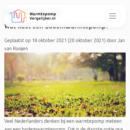
Tag:
#collector
Wat kost een bodemwarmtepomp?
Geplaatst op
18 oktober 2021
(20 oktober 2021)
door
Jan
van Rooijen
Veel Nederlanders denken bij een warmtepomp meteen
aan een bodemwarmtepomp. Dat is de duurste optie qua