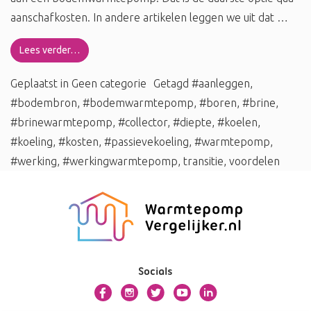
aanschafkosten. In andere artikelen leggen we uit dat …
Lees verder…
Geplaatst in
Geen categorie
Getagd
#aanleggen
,
#bodembron
,
#bodemwarmtepomp
,
#boren
,
#brine
,
#brinewarmtepomp
,
#collector
,
#diepte
,
#koelen
,
#koeling
,
#kosten
,
#passievekoeling
,
#warmtepomp
,
#werking
,
#werkingwarmtepomp
,
transitie
,
voordelen
Socials