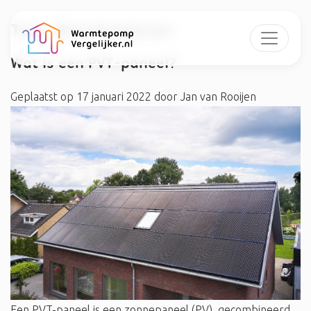
Tag:
#bodembron
Wat is een PVT-paneel?
Geplaatst op
17 januari 2022
door
Jan van Rooijen
Een PVT-paneel is een zonnepaneel (PV), gecombineerd