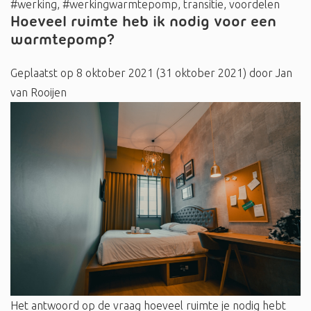
#werking
,
#werkingwarmtepomp
,
transitie
,
voordelen
Hoeveel ruimte heb ik nodig voor een
warmtepomp?
Geplaatst op
8 oktober 2021
(31 oktober 2021)
door
Jan
van Rooijen
Het antwoord op de vraag hoeveel ruimte je nodig hebt