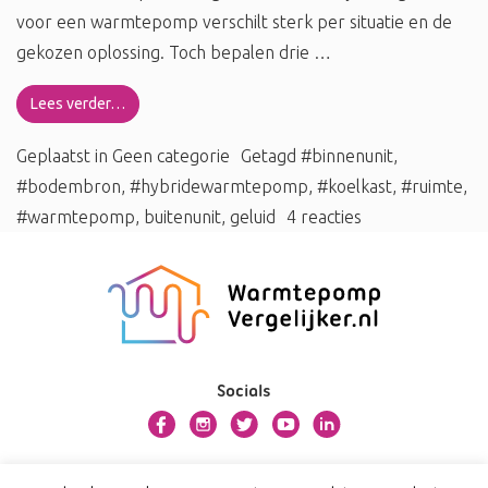
voor een warmtepomp verschilt sterk per situatie en de
gekozen oplossing. Toch bepalen drie …
Lees verder…
Geplaatst in
Geen categorie
Getagd
#binnenunit
,
#bodembron
,
#hybridewarmtepomp
,
#koelkast
,
#ruimte
,
#warmtepomp
,
buitenunit
,
geluid
4 reacties
Socials
Over warmtepompvergelijker.nl