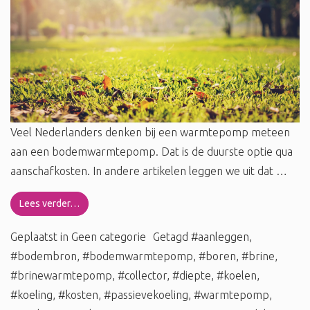
Veel Nederlanders denken bij een warmtepomp meteen
aan een bodemwarmtepomp. Dat is de duurste optie qua
aanschafkosten. In andere artikelen leggen we uit dat …
Lees verder…
Geplaatst in
Geen categorie
Getagd
#aanleggen
,
#bodembron
,
#bodemwarmtepomp
,
#boren
,
#brine
,
#brinewarmtepomp
,
#collector
,
#diepte
,
#koelen
,
#koeling
,
#kosten
,
#passievekoeling
,
#warmtepomp
,