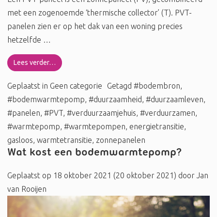
met een zogenoemde ‘thermische collector’ (T). PVT-
panelen zien er op het dak van een woning precies
hetzelfde …
Lees verder…
Geplaatst in
Geen categorie
Getagd
#bodembron
,
#bodemwarmtepomp
,
#duurzaamheid
,
#duurzaamleven
,
#panelen
,
#PVT
,
#verduurzaamjehuis
,
#verduurzamen
,
#warmtepomp
,
#warmtepompen
,
energietransitie
,
gasloos
,
warmtetransitie
,
zonnepanelen
Wat kost een bodemwarmtepomp?
Geplaatst op
18 oktober 2021
(20 oktober 2021)
door
Jan
van Rooijen