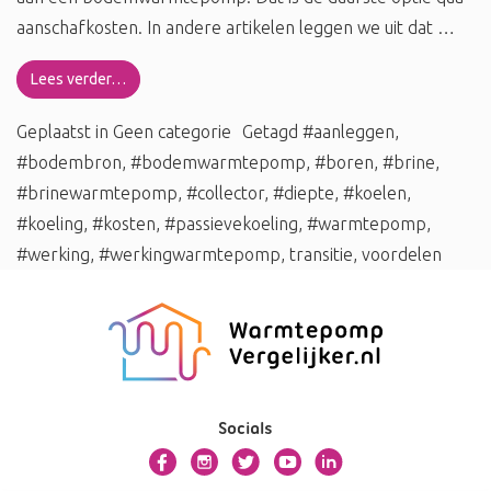
aanschafkosten. In andere artikelen leggen we uit dat …
Lees verder…
Geplaatst in
Geen categorie
Getagd
#aanleggen
,
#bodembron
,
#bodemwarmtepomp
,
#boren
,
#brine
,
#brinewarmtepomp
,
#collector
,
#diepte
,
#koelen
,
#koeling
,
#kosten
,
#passievekoeling
,
#warmtepomp
,
#werking
,
#werkingwarmtepomp
,
transitie
,
voordelen
Socials