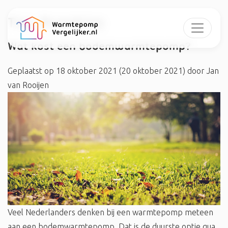
Tag:
#werking
Wat kost een bodemwarmtepomp?
Geplaatst op
18 oktober 2021
(20 oktober 2021)
door
Jan
van Rooijen
Veel Nederlanders denken bij een warmtepomp meteen
aan een bodemwarmtepomp. Dat is de duurste optie qua