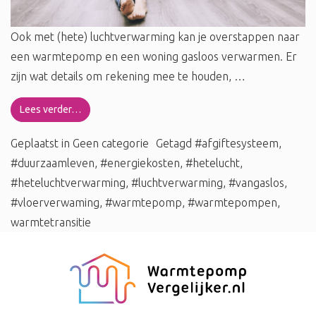
Ook met (hete) luchtverwarming kan je overstappen naar
een warmtepomp en een woning gasloos verwarmen. Er
zijn wat details om rekening mee te houden, …
Lees verder…
Geplaatst in
Geen categorie
Getagd
#afgiftesysteem
,
#duurzaamleven
,
#energiekosten
,
#hetelucht
,
#heteluchtverwarming
,
#luchtverwarming
,
#vangaslos
,
#vloerverwaming
,
#warmtepomp
,
#warmtepompen
,
warmtetransitie