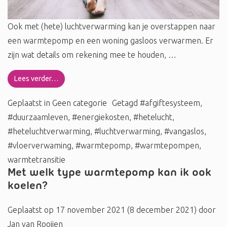
Ook met (hete) luchtverwarming kan je overstappen naar
een warmtepomp en een woning gasloos verwarmen. Er
zijn wat details om rekening mee te houden, …
Lees verder…
Geplaatst in
Geen categorie
Getagd
#afgiftesysteem
,
#duurzaamleven
,
#energiekosten
,
#hetelucht
,
#heteluchtverwarming
,
#luchtverwarming
,
#vangaslos
,
#vloerverwaming
,
#warmtepomp
,
#warmtepompen
,
warmtetransitie
Met welk type warmtepomp kan ik ook
koelen?
Geplaatst op
17 november 2021
(8 december 2021)
door
Jan van Rooijen