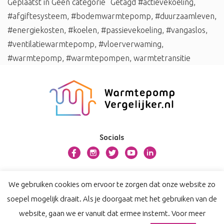
Geplaatst in
Geen categorie
Getagd
#actievekoeling
,
#afgiftesysteem
,
#bodemwarmtepomp
,
#duurzaamleven
,
#energiekosten
,
#koelen
,
#passievekoeling
,
#vangaslos
,
#ventilatiewarmtepomp
,
#vloerverwaming
,
#warmtepomp
,
#warmtepompen
,
warmtetransitie
Socials
Over warmtepompvergelijker.nl
We gebruiken cookies om ervoor te zorgen dat onze website zo
Contact
soepel mogelijk draait. Als je doorgaat met het gebruiken van de
Privacy
website, gaan we er vanuit dat ermee instemt. Voor meer
Disclaimer