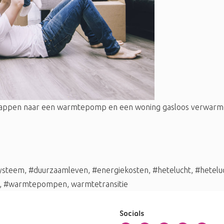
tappen naar een warmtepomp en een woning gasloos verwarmen.
systeem
,
#duurzaamleven
,
#energiekosten
,
#hetelucht
,
#hetelu
,
#warmtepompen
,
warmtetransitie
Socials