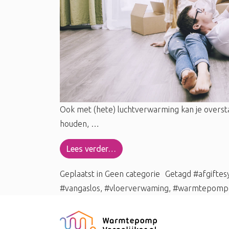
Ook met (hete) luchtverwarming kan je overs
houden, …
Lees verder…
Geplaatst in
Geen categorie
Getagd
#afgifte
#vangaslos
,
#vloerverwaming
,
#warmtepomp