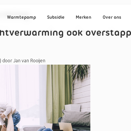
rming
Warmtepomp
Subsidie
Merken
Over ons
uchtverwarming ook overstap
)
door
Jan van Rooijen