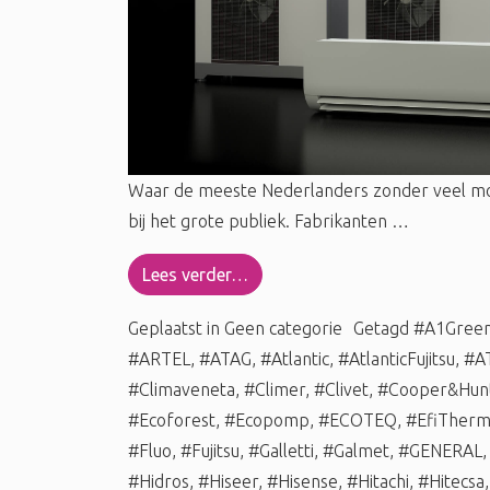
Waar de meeste Nederlanders zonder veel m
bij het grote publiek. Fabrikanten …
Lees verder…
Geplaatst in
Geen categorie
Getagd
#A1Gree
#ARTEL
,
#ATAG
,
#Atlantic
,
#AtlanticFujitsu
,
#A
#Climaveneta
,
#Climer
,
#Clivet
,
#Cooper&Hun
#Ecoforest
,
#Ecopomp
,
#ECOTEQ
,
#EfiTher
#Fluo
,
#Fujitsu
,
#Galletti
,
#Galmet
,
#GENERAL
#Hidros
,
#Hiseer
,
#Hisense
,
#Hitachi
,
#Hitecsa