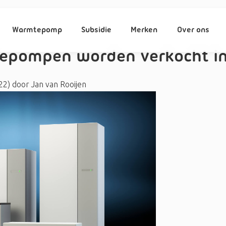
Warmtepomp
Subsidie
Merken
Over ons
epompen worden verkocht in
022)
door
Jan van Rooijen