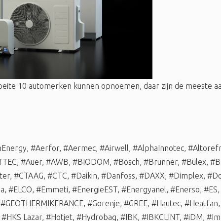
oeite 10 automerken kunnen opnoemen, daar zijn de meeste
nEnergy
,
#Aerfor
,
#Aermec
,
#Airwell
,
#AlphaInnotec
,
#Altorefr
TTEC
,
#Auer
,
#AWB
,
#BIODOM
,
#Bosch
,
#Brunner
,
#Bulex
,
#B
ter
,
#CTAAG
,
#CTC
,
#Daikin
,
#Danfoss
,
#DAXX
,
#Dimplex
,
#Do
ma
,
#ELCO
,
#Emmeti
,
#EnergieEST
,
#Energyanel
,
#Enerso
,
#ES
,
#GEOTHERMIKFRANCE
,
#Gorenje
,
#GREE
,
#Hautec
,
#Heatfan
,
#HKS Lazar
,
#Hotjet
,
#Hydrobag
,
#IBK
,
#IBKCLINT
,
#iDM
,
#Im