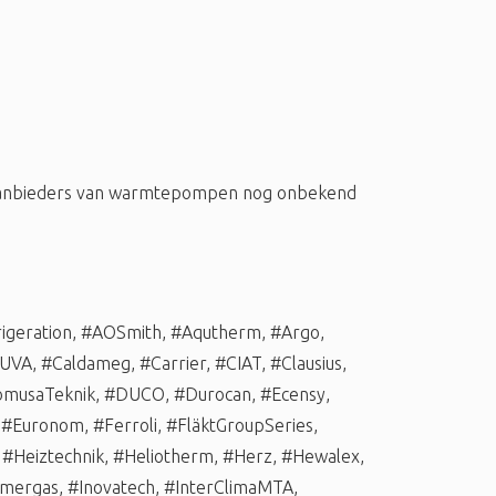
 aanbieders van warmtepompen nog onbekend
igeration
,
#AOSmith
,
#Aqutherm
,
#Argo
,
UVA
,
#Caldameg
,
#Carrier
,
#CIAT
,
#Clausius
,
musaTeknik
,
#DUCO
,
#Durocan
,
#Ecensy
,
,
#Euronom
,
#Ferroli
,
#FläktGroupSeries
,
,
#Heiztechnik
,
#Heliotherm
,
#Herz
,
#Hewalex
,
mergas
,
#Inovatech
,
#InterClimaMTA
,