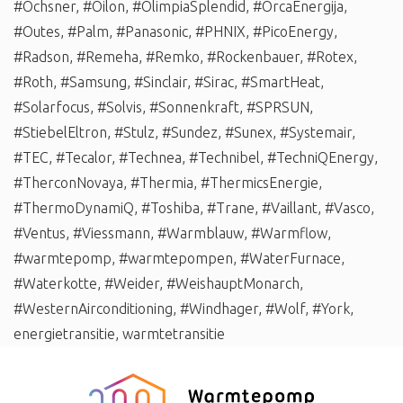
#Ochsner
,
#Oilon
,
#OlimpiaSplendid
,
#OrcaEnergija
,
#Outes
,
#Palm
,
#Panasonic
,
#PHNIX
,
#PicoEnergy
,
#Radson
,
#Remeha
,
#Remko
,
#Rockenbauer
,
#Rotex
,
#Roth
,
#Samsung
,
#Sinclair
,
#Sirac
,
#SmartHeat
,
#Solarfocus
,
#Solvis
,
#Sonnenkraft
,
#SPRSUN
,
#StiebelEltron
,
#Stulz
,
#Sundez
,
#Sunex
,
#Systemair
,
#TEC
,
#Tecalor
,
#Technea
,
#Technibel
,
#TechniQEnergy
,
#TherconNovaya
,
#Thermia
,
#ThermicsEnergie
,
#ThermoDynamiQ
,
#Toshiba
,
#Trane
,
#Vaillant
,
#Vasco
,
#Ventus
,
#Viessmann
,
#Warmblauw
,
#Warmflow
,
#warmtepomp
,
#warmtepompen
,
#WaterFurnace
,
#Waterkotte
,
#Weider
,
#WeishauptMonarch
,
#WesternAirconditioning
,
#Windhager
,
#Wolf
,
#York
,
energietransitie
,
warmtetransitie