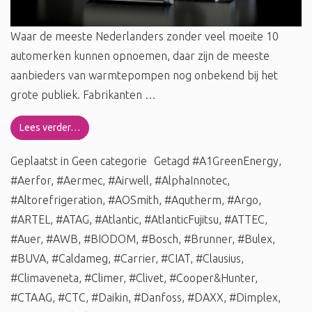
Waar de meeste Nederlanders zonder veel moeite 10
automerken kunnen opnoemen, daar zijn de meeste
aanbieders van warmtepompen nog onbekend bij het
grote publiek. Fabrikanten …
Lees verder…
Geplaatst in
Geen categorie
Getagd
#A1GreenEnergy
,
#Aerfor
,
#Aermec
,
#Airwell
,
#AlphaInnotec
,
#Altorefrigeration
,
#AOSmith
,
#Aqutherm
,
#Argo
,
#ARTEL
,
#ATAG
,
#Atlantic
,
#AtlanticFujitsu
,
#ATTEC
,
#Auer
,
#AWB
,
#BIODOM
,
#Bosch
,
#Brunner
,
#Bulex
,
#BUVA
,
#Caldameg
,
#Carrier
,
#CIAT
,
#Clausius
,
#Climaveneta
,
#Climer
,
#Clivet
,
#Cooper&Hunter
,
#CTAAG
,
#CTC
,
#Daikin
,
#Danfoss
,
#DAXX
,
#Dimplex
,