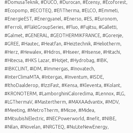
#DomusaTeknik
,
#DUCO
,
#Durocan
,
#Ecensy
,
#Ecoforest
,
#Ecopomp
,
#ECOTEQ
,
#EfiTherma
,
#ELCO
,
#Emmeti
,
#EnergieEST
,
#Energyanel
,
#Enerso
,
#ES
,
#Euronom
,
#Ferroli
,
#FläktGroupSeries
,
#Fluo
,
#Fujitsu
,
#Galletti
,
#Galmet
,
#GENERAL
,
#GEOTHERMIKFRANCE
,
#Gorenje
,
#GREE
,
#Hautec
,
#Heatfan
,
#Heiztechnik
,
#Heliotherm
,
#Herz
,
#Hewalex
,
#Hidros
,
#Hiseer
,
#Hisense
,
#Hitachi
,
#Hitecsa
,
#HKS Lazar
,
#Hotjet
,
#Hydrobag
,
#IBK
,
#IBKCLINT
,
#iDM
,
#Immergas
,
#Inovatech
,
#InterClimaMTA
,
#Intergas
,
#Inventum
,
#ISDE
,
#IthoDaalderop
,
#IzziFast
,
#Kensa
,
#Kleventa
,
#Kolant
,
#KRONOTERM
,
#LamborghiniCaloreclima
,
#Lennox
,
#LG
,
#LGThermaV
,
#Mastertherm
,
#MAXAAdvantix
,
#MDV
,
#Meeting
,
#MetroTherm
,
#Micoe
,
#Midea
,
#MitsubishiElectric
,
#NECPowerworld
,
#nefit
,
#NIBE
,
#Nilan
,
#Novelan
,
#NRGTEQ
,
#NuLiteNewEnergy
,