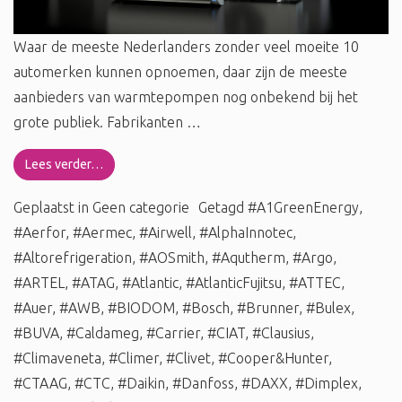
Waar de meeste Nederlanders zonder veel moeite 10
automerken kunnen opnoemen, daar zijn de meeste
aanbieders van warmtepompen nog onbekend bij het
grote publiek. Fabrikanten …
Lees verder…
Geplaatst in
Geen categorie
Getagd
#A1GreenEnergy
,
#Aerfor
,
#Aermec
,
#Airwell
,
#AlphaInnotec
,
#Altorefrigeration
,
#AOSmith
,
#Aqutherm
,
#Argo
,
#ARTEL
,
#ATAG
,
#Atlantic
,
#AtlanticFujitsu
,
#ATTEC
,
#Auer
,
#AWB
,
#BIODOM
,
#Bosch
,
#Brunner
,
#Bulex
,
#BUVA
,
#Caldameg
,
#Carrier
,
#CIAT
,
#Clausius
,
#Climaveneta
,
#Climer
,
#Clivet
,
#Cooper&Hunter
,
#CTAAG
,
#CTC
,
#Daikin
,
#Danfoss
,
#DAXX
,
#Dimplex
,