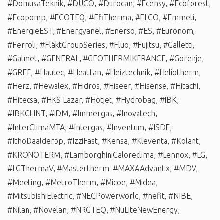
#DomusaTeknik
,
#DUCO
,
#Durocan
,
#Ecensy
,
#Ecoforest
,
#Ecopomp
,
#ECOTEQ
,
#EfiTherma
,
#ELCO
,
#Emmeti
,
#EnergieEST
,
#Energyanel
,
#Enerso
,
#ES
,
#Euronom
,
#Ferroli
,
#FläktGroupSeries
,
#Fluo
,
#Fujitsu
,
#Galletti
,
#Galmet
,
#GENERAL
,
#GEOTHERMIKFRANCE
,
#Gorenje
,
#GREE
,
#Hautec
,
#Heatfan
,
#Heiztechnik
,
#Heliotherm
,
#Herz
,
#Hewalex
,
#Hidros
,
#Hiseer
,
#Hisense
,
#Hitachi
,
#Hitecsa
,
#HKS Lazar
,
#Hotjet
,
#Hydrobag
,
#IBK
,
#IBKCLINT
,
#iDM
,
#Immergas
,
#Inovatech
,
#InterClimaMTA
,
#Intergas
,
#Inventum
,
#ISDE
,
#IthoDaalderop
,
#IzziFast
,
#Kensa
,
#Kleventa
,
#Kolant
,
#KRONOTERM
,
#LamborghiniCaloreclima
,
#Lennox
,
#LG
,
#LGThermaV
,
#Mastertherm
,
#MAXAAdvantix
,
#MDV
,
#Meeting
,
#MetroTherm
,
#Micoe
,
#Midea
,
#MitsubishiElectric
,
#NECPowerworld
,
#nefit
,
#NIBE
,
#Nilan
,
#Novelan
,
#NRGTEQ
,
#NuLiteNewEnergy
,