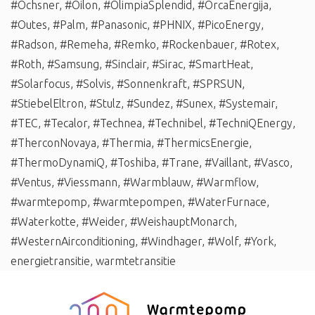
#Ochsner
,
#Oilon
,
#OlimpiaSplendid
,
#OrcaEnergija
,
#Outes
,
#Palm
,
#Panasonic
,
#PHNIX
,
#PicoEnergy
,
#Radson
,
#Remeha
,
#Remko
,
#Rockenbauer
,
#Rotex
,
#Roth
,
#Samsung
,
#Sinclair
,
#Sirac
,
#SmartHeat
,
#Solarfocus
,
#Solvis
,
#Sonnenkraft
,
#SPRSUN
,
#StiebelEltron
,
#Stulz
,
#Sundez
,
#Sunex
,
#Systemair
,
#TEC
,
#Tecalor
,
#Technea
,
#Technibel
,
#TechniQEnergy
,
#TherconNovaya
,
#Thermia
,
#ThermicsEnergie
,
#ThermoDynamiQ
,
#Toshiba
,
#Trane
,
#Vaillant
,
#Vasco
,
#Ventus
,
#Viessmann
,
#Warmblauw
,
#Warmflow
,
#warmtepomp
,
#warmtepompen
,
#WaterFurnace
,
#Waterkotte
,
#Weider
,
#WeishauptMonarch
,
#WesternAirconditioning
,
#Windhager
,
#Wolf
,
#York
,
energietransitie
,
warmtetransitie