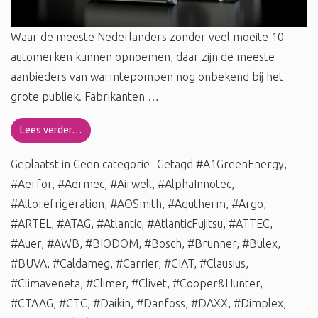
Waar de meeste Nederlanders zonder veel moeite 10
automerken kunnen opnoemen, daar zijn de meeste
aanbieders van warmtepompen nog onbekend bij het
grote publiek. Fabrikanten …
Lees verder…
Geplaatst in
Geen categorie
Getagd
#A1GreenEnergy
,
#Aerfor
,
#Aermec
,
#Airwell
,
#AlphaInnotec
,
#Altorefrigeration
,
#AOSmith
,
#Aqutherm
,
#Argo
,
#ARTEL
,
#ATAG
,
#Atlantic
,
#AtlanticFujitsu
,
#ATTEC
,
#Auer
,
#AWB
,
#BIODOM
,
#Bosch
,
#Brunner
,
#Bulex
,
#BUVA
,
#Caldameg
,
#Carrier
,
#CIAT
,
#Clausius
,
#Climaveneta
,
#Climer
,
#Clivet
,
#Cooper&Hunter
,
#CTAAG
,
#CTC
,
#Daikin
,
#Danfoss
,
#DAXX
,
#Dimplex
,