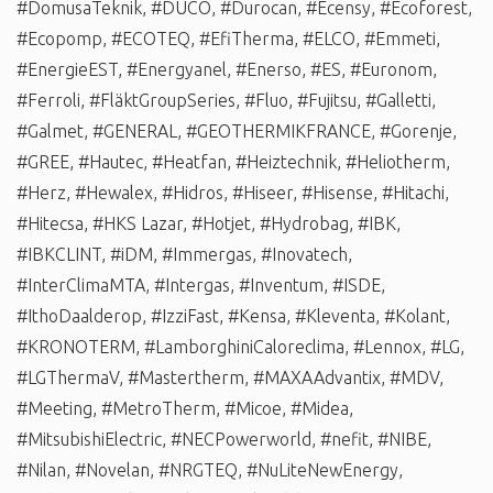
#DomusaTeknik
,
#DUCO
,
#Durocan
,
#Ecensy
,
#Ecoforest
,
#Ecopomp
,
#ECOTEQ
,
#EfiTherma
,
#ELCO
,
#Emmeti
,
#EnergieEST
,
#Energyanel
,
#Enerso
,
#ES
,
#Euronom
,
#Ferroli
,
#FläktGroupSeries
,
#Fluo
,
#Fujitsu
,
#Galletti
,
#Galmet
,
#GENERAL
,
#GEOTHERMIKFRANCE
,
#Gorenje
,
#GREE
,
#Hautec
,
#Heatfan
,
#Heiztechnik
,
#Heliotherm
,
#Herz
,
#Hewalex
,
#Hidros
,
#Hiseer
,
#Hisense
,
#Hitachi
,
#Hitecsa
,
#HKS Lazar
,
#Hotjet
,
#Hydrobag
,
#IBK
,
#IBKCLINT
,
#iDM
,
#Immergas
,
#Inovatech
,
#InterClimaMTA
,
#Intergas
,
#Inventum
,
#ISDE
,
#IthoDaalderop
,
#IzziFast
,
#Kensa
,
#Kleventa
,
#Kolant
,
#KRONOTERM
,
#LamborghiniCaloreclima
,
#Lennox
,
#LG
,
#LGThermaV
,
#Mastertherm
,
#MAXAAdvantix
,
#MDV
,
#Meeting
,
#MetroTherm
,
#Micoe
,
#Midea
,
#MitsubishiElectric
,
#NECPowerworld
,
#nefit
,
#NIBE
,
#Nilan
,
#Novelan
,
#NRGTEQ
,
#NuLiteNewEnergy
,