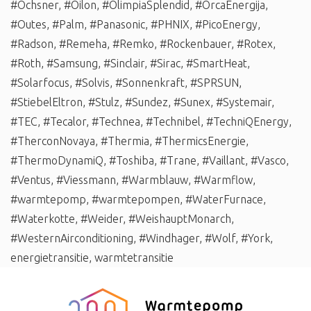
#Ochsner
,
#Oilon
,
#OlimpiaSplendid
,
#OrcaEnergija
,
#Outes
,
#Palm
,
#Panasonic
,
#PHNIX
,
#PicoEnergy
,
#Radson
,
#Remeha
,
#Remko
,
#Rockenbauer
,
#Rotex
,
#Roth
,
#Samsung
,
#Sinclair
,
#Sirac
,
#SmartHeat
,
#Solarfocus
,
#Solvis
,
#Sonnenkraft
,
#SPRSUN
,
#StiebelEltron
,
#Stulz
,
#Sundez
,
#Sunex
,
#Systemair
,
#TEC
,
#Tecalor
,
#Technea
,
#Technibel
,
#TechniQEnergy
,
#TherconNovaya
,
#Thermia
,
#ThermicsEnergie
,
#ThermoDynamiQ
,
#Toshiba
,
#Trane
,
#Vaillant
,
#Vasco
,
#Ventus
,
#Viessmann
,
#Warmblauw
,
#Warmflow
,
#warmtepomp
,
#warmtepompen
,
#WaterFurnace
,
#Waterkotte
,
#Weider
,
#WeishauptMonarch
,
#WesternAirconditioning
,
#Windhager
,
#Wolf
,
#York
,
energietransitie
,
warmtetransitie