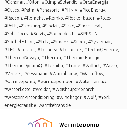
#Ochsner
,
#Oilon
,
#OlimpiaSplendid
,
#OrcaEnergija
,
#Outes
,
#Palm
,
#Panasonic
,
#PHNIX
,
#PicoEnergy
,
#Radson
,
#Remeha
,
#Remko
,
#Rockenbauer
,
#Rotex
,
#Roth
,
#Samsung
,
#Sinclair
,
#Sirac
,
#SmartHeat
,
#Solarfocus
,
#Solvis
,
#Sonnenkraft
,
#SPRSUN
,
#StiebelEltron
,
#Stulz
,
#Sundez
,
#Sunex
,
#Systemair
,
#TEC
,
#Tecalor
,
#Technea
,
#Technibel
,
#TechniQEnergy
,
#TherconNovaya
,
#Thermia
,
#ThermicsEnergie
,
#ThermoDynamiQ
,
#Toshiba
,
#Trane
,
#Vaillant
,
#Vasco
,
#Ventus
,
#Viessmann
,
#Warmblauw
,
#Warmflow
,
#warmtepomp
,
#warmtepompen
,
#WaterFurnace
,
#Waterkotte
,
#Weider
,
#WeishauptMonarch
,
#WesternAirconditioning
,
#Windhager
,
#Wolf
,
#York
,
energietransitie
,
warmtetransitie