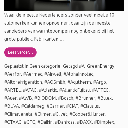
Waar de meeste Nederlanders zonder veel moeite 10
automerken kunnen opnoemen, daar zijn de meeste
aanbieders van warmtepompen nog onbekend bij het
grote publiek. Fabrikanten …
Lees verder…
Geplaatst in
Geen categorie
Getagd
#A1GreenEnergy
,
#Aerfor
,
#Aermec
,
#Airwell
,
#AlphaInnotec
,
#Altorefrigeration
,
#AOSmith
,
#Aqutherm
,
#Argo
,
#ARTEL
,
#ATAG
,
#Atlantic
,
#AtlanticFujitsu
,
#ATTEC
,
#Auer
,
#AWB
,
#BIODOM
,
#Bosch
,
#Brunner
,
#Bulex
,
#BUVA
,
#Caldameg
,
#Carrier
,
#CIAT
,
#Clausius
,
#Climaveneta
,
#Climer
,
#Clivet
,
#Cooper&Hunter
,
#CTAAG
,
#CTC
,
#Daikin
,
#Danfoss
,
#DAXX
,
#Dimplex
,