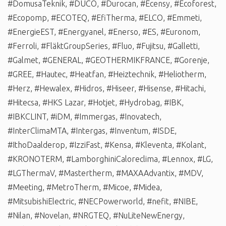
#DomusaTeknik
,
#DUCO
,
#Durocan
,
#Ecensy
,
#Ecoforest
,
#Ecopomp
,
#ECOTEQ
,
#EfiTherma
,
#ELCO
,
#Emmeti
,
#EnergieEST
,
#Energyanel
,
#Enerso
,
#ES
,
#Euronom
,
#Ferroli
,
#FläktGroupSeries
,
#Fluo
,
#Fujitsu
,
#Galletti
,
#Galmet
,
#GENERAL
,
#GEOTHERMIKFRANCE
,
#Gorenje
,
#GREE
,
#Hautec
,
#Heatfan
,
#Heiztechnik
,
#Heliotherm
,
#Herz
,
#Hewalex
,
#Hidros
,
#Hiseer
,
#Hisense
,
#Hitachi
,
#Hitecsa
,
#HKS Lazar
,
#Hotjet
,
#Hydrobag
,
#IBK
,
#IBKCLINT
,
#iDM
,
#Immergas
,
#Inovatech
,
#InterClimaMTA
,
#Intergas
,
#Inventum
,
#ISDE
,
#IthoDaalderop
,
#IzziFast
,
#Kensa
,
#Kleventa
,
#Kolant
,
#KRONOTERM
,
#LamborghiniCaloreclima
,
#Lennox
,
#LG
,
#LGThermaV
,
#Mastertherm
,
#MAXAAdvantix
,
#MDV
,
#Meeting
,
#MetroTherm
,
#Micoe
,
#Midea
,
#MitsubishiElectric
,
#NECPowerworld
,
#nefit
,
#NIBE
,
#Nilan
,
#Novelan
,
#NRGTEQ
,
#NuLiteNewEnergy
,