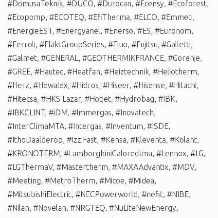
#DomusaTeknik
,
#DUCO
,
#Durocan
,
#Ecensy
,
#Ecoforest
,
#Ecopomp
,
#ECOTEQ
,
#EfiTherma
,
#ELCO
,
#Emmeti
,
#EnergieEST
,
#Energyanel
,
#Enerso
,
#ES
,
#Euronom
,
#Ferroli
,
#FläktGroupSeries
,
#Fluo
,
#Fujitsu
,
#Galletti
,
#Galmet
,
#GENERAL
,
#GEOTHERMIKFRANCE
,
#Gorenje
,
#GREE
,
#Hautec
,
#Heatfan
,
#Heiztechnik
,
#Heliotherm
,
#Herz
,
#Hewalex
,
#Hidros
,
#Hiseer
,
#Hisense
,
#Hitachi
,
#Hitecsa
,
#HKS Lazar
,
#Hotjet
,
#Hydrobag
,
#IBK
,
#IBKCLINT
,
#iDM
,
#Immergas
,
#Inovatech
,
#InterClimaMTA
,
#Intergas
,
#Inventum
,
#ISDE
,
#IthoDaalderop
,
#IzziFast
,
#Kensa
,
#Kleventa
,
#Kolant
,
#KRONOTERM
,
#LamborghiniCaloreclima
,
#Lennox
,
#LG
,
#LGThermaV
,
#Mastertherm
,
#MAXAAdvantix
,
#MDV
,
#Meeting
,
#MetroTherm
,
#Micoe
,
#Midea
,
#MitsubishiElectric
,
#NECPowerworld
,
#nefit
,
#NIBE
,
#Nilan
,
#Novelan
,
#NRGTEQ
,
#NuLiteNewEnergy
,