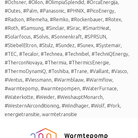
#Ochsner
,
#Oilon
,
#OlimpiaSplendid
,
#OrcaEnergija
,
#Outes
,
#Palm
,
#Panasonic
,
#PHNIX
,
#PicoEnergy
,
#Radson
,
#Remeha
,
#Remko
,
#Rockenbauer
,
#Rotex
,
#Roth
,
#Samsung
,
#Sinclair
,
#Sirac
,
#SmartHeat
,
#Solarfocus
,
#Solvis
,
#Sonnenkraft
,
#SPRSUN
,
#StiebelEltron
,
#Stulz
,
#Sundez
,
#Sunex
,
#Systemair
,
#TEC
,
#Tecalor
,
#Technea
,
#Technibel
,
#TechniQEnergy
,
#TherconNovaya
,
#Thermia
,
#ThermicsEnergie
,
#ThermoDynamiQ
,
#Toshiba
,
#Trane
,
#Vaillant
,
#Vasco
,
#Ventus
,
#Viessmann
,
#Warmblauw
,
#Warmflow
,
#warmtepomp
,
#warmtepompen
,
#WaterFurnace
,
#Waterkotte
,
#Weider
,
#WeishauptMonarch
,
#WesternAirconditioning
,
#Windhager
,
#Wolf
,
#York
,
energietransitie
,
warmtetransitie