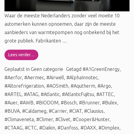
Waar de meeste Nederlanders zonder veel moeite 10
automerken kunnen opnoemen, daar zijn de meeste
aanbieders van warmtepompen nog onbekend bij het
grote publiek. Fabrikanten …
Lees verder…
Geplaatst in
Geen categorie
Getagd
#A1GreenEnergy
,
#Aerfor
,
#Aermec
,
#Airwell
,
#AlphaInnotec
,
#Altorefrigeration
,
#AOSmith
,
#Aqutherm
,
#Argo
,
#ARTEL
,
#ATAG
,
#Atlantic
,
#AtlanticFujitsu
,
#ATTEC
,
#Auer
,
#AWB
,
#BIODOM
,
#Bosch
,
#Brunner
,
#Bulex
,
#BUVA
,
#Caldameg
,
#Carrier
,
#CIAT
,
#Clausius
,
#Climaveneta
,
#Climer
,
#Clivet
,
#Cooper&Hunter
,
#CTAAG
,
#CTC
,
#Daikin
,
#Danfoss
,
#DAXX
,
#Dimplex
,