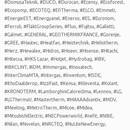
#DomusaTeknik
,
#DUCO
,
#Durocan
,
#Ecensy
,
#Ecoforest
,
#Ecopomp
,
#ECOTEQ
,
#EfiTherma
,
#ELCO
,
#Emmeti
,
#EnergieEST
,
#Energyanel
,
#Enerso
,
#ES
,
#Euronom
,
#Ferroli
,
#FläktGroupSeries
,
#Fluo
,
#Fujitsu
,
#Galletti
,
#Galmet
,
#GENERAL
,
#GEOTHERMIKFRANCE
,
#Gorenje
,
#GREE
,
#Hautec
,
#Heatfan
,
#Heiztechnik
,
#Heliotherm
,
#Herz
,
#Hewalex
,
#Hidros
,
#Hiseer
,
#Hisense
,
#Hitachi
,
#Hitecsa
,
#HKS Lazar
,
#Hotjet
,
#Hydrobag
,
#IBK
,
#IBKCLINT
,
#iDM
,
#Immergas
,
#Inovatech
,
#InterClimaMTA
,
#Intergas
,
#Inventum
,
#ISDE
,
#IthoDaalderop
,
#IzziFast
,
#Kensa
,
#Kleventa
,
#Kolant
,
#KRONOTERM
,
#LamborghiniCaloreclima
,
#Lennox
,
#LG
,
#LGThermaV
,
#Mastertherm
,
#MAXAAdvantix
,
#MDV
,
#Meeting
,
#MetroTherm
,
#Micoe
,
#Midea
,
#MitsubishiElectric
,
#NECPowerworld
,
#nefit
,
#NIBE
,
#Nilan
,
#Novelan
,
#NRGTEQ
,
#NuLiteNewEnergy
,