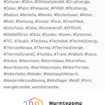
#Ochsner
,
#Oilon
,
#OlimpiaSplendid
,
#OrcaEnergija
,
#Outes
,
#Palm
,
#Panasonic
,
#PHNIX
,
#PicoEnergy
,
#Radson
,
#Remeha
,
#Remko
,
#Rockenbauer
,
#Rotex
,
#Roth
,
#Samsung
,
#Sinclair
,
#Sirac
,
#SmartHeat
,
#Solarfocus
,
#Solvis
,
#Sonnenkraft
,
#SPRSUN
,
#StiebelEltron
,
#Stulz
,
#Sundez
,
#Sunex
,
#Systemair
,
#TEC
,
#Tecalor
,
#Technea
,
#Technibel
,
#TechniQEnergy
,
#TherconNovaya
,
#Thermia
,
#ThermicsEnergie
,
#ThermoDynamiQ
,
#Toshiba
,
#Trane
,
#Vaillant
,
#Vasco
,
#Ventus
,
#Viessmann
,
#Warmblauw
,
#Warmflow
,
#warmtepomp
,
#warmtepompen
,
#WaterFurnace
,
#Waterkotte
,
#Weider
,
#WeishauptMonarch
,
#WesternAirconditioning
,
#Windhager
,
#Wolf
,
#York
,
energietransitie
,
warmtetransitie