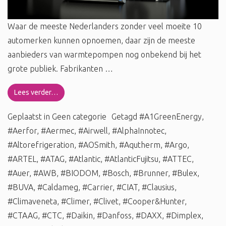
Waar de meeste Nederlanders zonder veel moeite 10
automerken kunnen opnoemen, daar zijn de meeste
aanbieders van warmtepompen nog onbekend bij het
grote publiek. Fabrikanten …
Lees verder…
Geplaatst in
Geen categorie
Getagd
#A1GreenEnergy
,
#Aerfor
,
#Aermec
,
#Airwell
,
#AlphaInnotec
,
#Altorefrigeration
,
#AOSmith
,
#Aqutherm
,
#Argo
,
#ARTEL
,
#ATAG
,
#Atlantic
,
#AtlanticFujitsu
,
#ATTEC
,
#Auer
,
#AWB
,
#BIODOM
,
#Bosch
,
#Brunner
,
#Bulex
,
#BUVA
,
#Caldameg
,
#Carrier
,
#CIAT
,
#Clausius
,
#Climaveneta
,
#Climer
,
#Clivet
,
#Cooper&Hunter
,
#CTAAG
,
#CTC
,
#Daikin
,
#Danfoss
,
#DAXX
,
#Dimplex
,