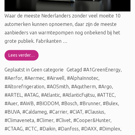
Waar de meeste Nederlanders zonder veel moeite 10
automerken kunnen opnoemen, daar zijn de meeste
aanbieders van warmtepompen nog onbekend bij het
grote publiek. Fabrikanten …
Lees verder…
Geplaatst in
Geen categorie
Getagd
#A1GreenEnergy
,
#Aerfor
,
#Aermec
,
#Airwell
,
#AlphaInnotec
,
#Altorefrigeration
,
#AOSmith
,
#Aqutherm
,
#Argo
,
#ARTEL
,
#ATAG
,
#Atlantic
,
#AtlanticFujitsu
,
#ATTEC
,
#Auer
,
#AWB
,
#BIODOM
,
#Bosch
,
#Brunner
,
#Bulex
,
#BUVA
,
#Caldameg
,
#Carrier
,
#CIAT
,
#Clausius
,
#Climaveneta
,
#Climer
,
#Clivet
,
#Cooper&Hunter
,
#CTAAG
,
#CTC
,
#Daikin
,
#Danfoss
,
#DAXX
,
#Dimplex
,