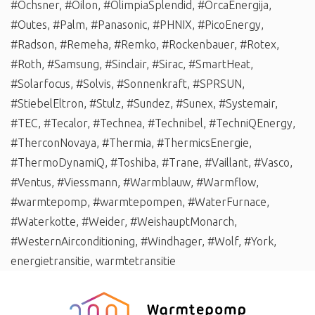
#Ochsner
,
#Oilon
,
#OlimpiaSplendid
,
#OrcaEnergija
,
#Outes
,
#Palm
,
#Panasonic
,
#PHNIX
,
#PicoEnergy
,
#Radson
,
#Remeha
,
#Remko
,
#Rockenbauer
,
#Rotex
,
#Roth
,
#Samsung
,
#Sinclair
,
#Sirac
,
#SmartHeat
,
#Solarfocus
,
#Solvis
,
#Sonnenkraft
,
#SPRSUN
,
#StiebelEltron
,
#Stulz
,
#Sundez
,
#Sunex
,
#Systemair
,
#TEC
,
#Tecalor
,
#Technea
,
#Technibel
,
#TechniQEnergy
,
#TherconNovaya
,
#Thermia
,
#ThermicsEnergie
,
#ThermoDynamiQ
,
#Toshiba
,
#Trane
,
#Vaillant
,
#Vasco
,
#Ventus
,
#Viessmann
,
#Warmblauw
,
#Warmflow
,
#warmtepomp
,
#warmtepompen
,
#WaterFurnace
,
#Waterkotte
,
#Weider
,
#WeishauptMonarch
,
#WesternAirconditioning
,
#Windhager
,
#Wolf
,
#York
,
energietransitie
,
warmtetransitie