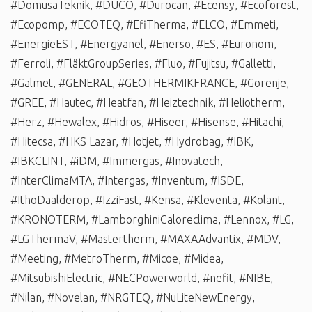
#DomusaTeknik
,
#DUCO
,
#Durocan
,
#Ecensy
,
#Ecoforest
,
#Ecopomp
,
#ECOTEQ
,
#EfiTherma
,
#ELCO
,
#Emmeti
,
#EnergieEST
,
#Energyanel
,
#Enerso
,
#ES
,
#Euronom
,
#Ferroli
,
#FläktGroupSeries
,
#Fluo
,
#Fujitsu
,
#Galletti
,
#Galmet
,
#GENERAL
,
#GEOTHERMIKFRANCE
,
#Gorenje
,
#GREE
,
#Hautec
,
#Heatfan
,
#Heiztechnik
,
#Heliotherm
,
#Herz
,
#Hewalex
,
#Hidros
,
#Hiseer
,
#Hisense
,
#Hitachi
,
#Hitecsa
,
#HKS Lazar
,
#Hotjet
,
#Hydrobag
,
#IBK
,
#IBKCLINT
,
#iDM
,
#Immergas
,
#Inovatech
,
#InterClimaMTA
,
#Intergas
,
#Inventum
,
#ISDE
,
#IthoDaalderop
,
#IzziFast
,
#Kensa
,
#Kleventa
,
#Kolant
,
#KRONOTERM
,
#LamborghiniCaloreclima
,
#Lennox
,
#LG
,
#LGThermaV
,
#Mastertherm
,
#MAXAAdvantix
,
#MDV
,
#Meeting
,
#MetroTherm
,
#Micoe
,
#Midea
,
#MitsubishiElectric
,
#NECPowerworld
,
#nefit
,
#NIBE
,
#Nilan
,
#Novelan
,
#NRGTEQ
,
#NuLiteNewEnergy
,