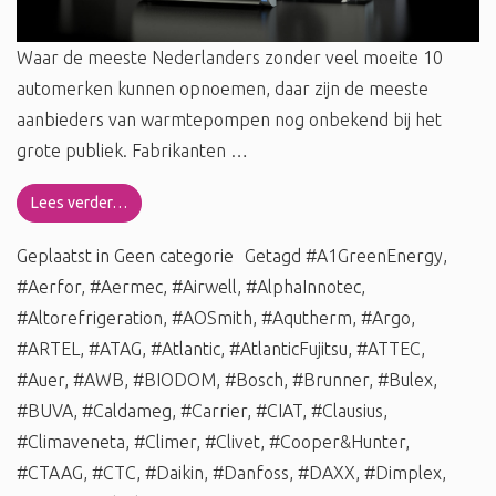
Waar de meeste Nederlanders zonder veel moeite 10
automerken kunnen opnoemen, daar zijn de meeste
aanbieders van warmtepompen nog onbekend bij het
grote publiek. Fabrikanten …
Lees verder…
Geplaatst in
Geen categorie
Getagd
#A1GreenEnergy
,
#Aerfor
,
#Aermec
,
#Airwell
,
#AlphaInnotec
,
#Altorefrigeration
,
#AOSmith
,
#Aqutherm
,
#Argo
,
#ARTEL
,
#ATAG
,
#Atlantic
,
#AtlanticFujitsu
,
#ATTEC
,
#Auer
,
#AWB
,
#BIODOM
,
#Bosch
,
#Brunner
,
#Bulex
,
#BUVA
,
#Caldameg
,
#Carrier
,
#CIAT
,
#Clausius
,
#Climaveneta
,
#Climer
,
#Clivet
,
#Cooper&Hunter
,
#CTAAG
,
#CTC
,
#Daikin
,
#Danfoss
,
#DAXX
,
#Dimplex
,