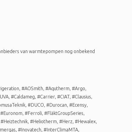
 aanbieders van warmtepompen nog onbekend
igeration
,
#AOSmith
,
#Aqutherm
,
#Argo
,
UVA
,
#Caldameg
,
#Carrier
,
#CIAT
,
#Clausius
,
musaTeknik
,
#DUCO
,
#Durocan
,
#Ecensy
,
,
#Euronom
,
#Ferroli
,
#FläktGroupSeries
,
,
#Heiztechnik
,
#Heliotherm
,
#Herz
,
#Hewalex
,
mergas
,
#Inovatech
,
#InterClimaMTA
,