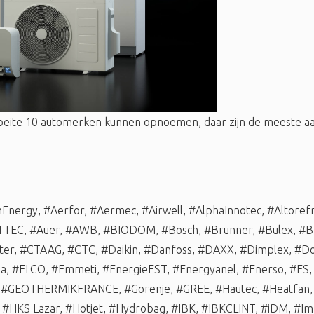
oeite 10 automerken kunnen opnoemen, daar zijn de meeste
nEnergy
,
#Aerfor
,
#Aermec
,
#Airwell
,
#AlphaInnotec
,
#Altorefr
TTEC
,
#Auer
,
#AWB
,
#BIODOM
,
#Bosch
,
#Brunner
,
#Bulex
,
#B
ter
,
#CTAAG
,
#CTC
,
#Daikin
,
#Danfoss
,
#DAXX
,
#Dimplex
,
#Do
ma
,
#ELCO
,
#Emmeti
,
#EnergieEST
,
#Energyanel
,
#Enerso
,
#ES
,
#GEOTHERMIKFRANCE
,
#Gorenje
,
#GREE
,
#Hautec
,
#Heatfan
,
#HKS Lazar
,
#Hotjet
,
#Hydrobag
,
#IBK
,
#IBKCLINT
,
#iDM
,
#Im