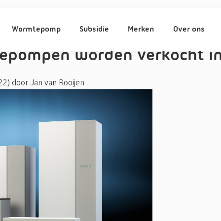
Warmtepomp
Subsidie
Merken
Over ons
epompen worden verkocht in
022)
door
Jan van Rooijen