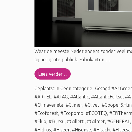
Waar de meeste Nederlanders zonder veel m
bij het grote publiek. Fabrikanten …
Lees verder…
Geplaatst in
Geen categorie
Getagd
#A1Gree
#ARTEL
,
#ATAG
,
#Atlantic
,
#AtlanticFujitsu
,
#A
#Climaveneta
,
#Climer
,
#Clivet
,
#Cooper&Hun
#Ecoforest
,
#Ecopomp
,
#ECOTEQ
,
#EfiTher
#Fluo
,
#Fujitsu
,
#Galletti
,
#Galmet
,
#GENERAL
#Hidros
,
#Hiseer
,
#Hisense
,
#Hitachi
,
#Hitecsa